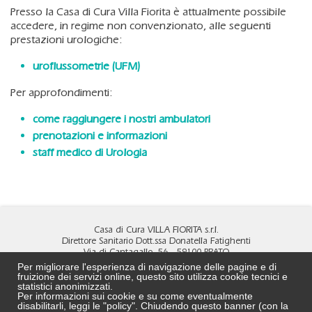
Presso la Casa di Cura Villa Fiorita è attualmente possibile
accedere, in regime non convenzionato, alle seguenti
prestazioni urologiche:
uroflussometrie (UFM)
Per approfondimenti:
come raggiungere i nostri ambulatori
prenotazioni e informazioni
staff medico di Urologia
Casa di Cura VILLA FIORITA s.r.l.
Direttore Sanitario Dott.ssa Donatella Fatighenti
Via di Cantagallo, 56 - 59100 PRATO
Tel
0574 4891
- Fax
0574 690472
Per migliorare l'esperienza di navigazione delle pagine e di
MAIL:
info@villa-fiorita.it
fruizione dei servizi online, questo sito utilizza cookie tecnici e
PEC:
cdcvillafiorita@pec.it
statistici anonimizzati.
Per informazioni sui cookie e su come eventualmente
DPO:
DPO@villa-fiorita.it
disabilitarli, leggi le "policy". Chiudendo questo banner (con la
REA N. PO 524239 - C.F. e P.Iva 02323750972