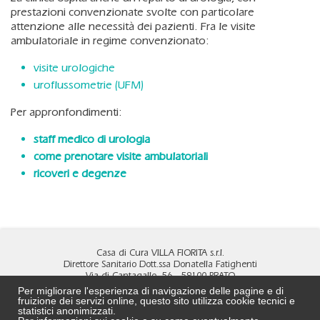
prestazioni convenzionate svolte con particolare
attenzione alle necessità dei pazienti. Fra le visite
ambulatoriale in regime convenzionato:
visite urologiche
uroflussometrie (UFM)
Per appronfondimenti:
staff medico di urologia
come prenotare visite ambulatoriali
ricoveri e degenze
Casa di Cura VILLA FIORITA s.r.l.
Direttore Sanitario Dott.ssa Donatella Fatighenti
Via di Cantagallo, 56 - 59100 PRATO
Tel
0574 4891
- Fax
0574 690472
Per migliorare l'esperienza di navigazione delle pagine e di
MAIL:
info@villa-fiorita.it
fruizione dei servizi online, questo sito utilizza cookie tecnici e
PEC:
cdcvillafiorita@pec.it
statistici anonimizzati.