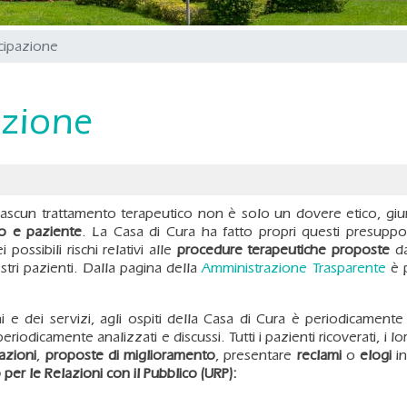
ecipazione
azione
 ciascun trattamento terapeutico non è solo un dovere etico, gi
co e paziente
. La Casa di Cura ha fatto propri questi presup
 possibili rischi relativi alle
procedure terapeutiche proposte
da
tri pazienti. Dalla pagina della
Amministrazione Trasparente
è p
oni e dei servizi, agli ospiti della Casa di Cura è periodicamen
o periodicamente analizzati e discussi. Tutti i pazienti ricoverati, i l
azioni
,
proposte di miglioramento
, presentare
reclami
o
elogi
i
o per le Relazioni con il Pubblico (URP):