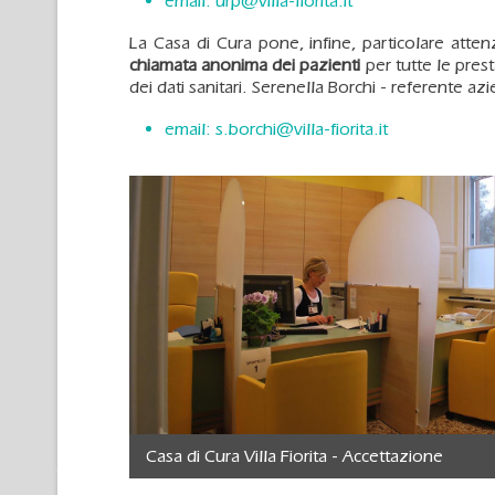
email:
urp@villa-fiorita.it
La Casa di Cura pone, infine, particolare atten
chiamata anonima dei pazienti
per tutte le pres
dei dati sanitari. Serenella Borchi - referente az
email:
s.borchi@villa-fiorita.it
Casa di Cura Villa Fiorita - Accettazione