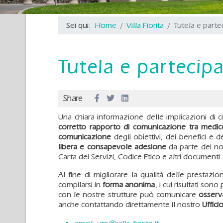
Sei qui:
Home
Villa Fiorita
Tutela e part
Tutela e partecip
Share
Una chiara informazione delle implicazioni di
corretto rapporto di comunicazione tra medi
comunicazione
degli obiettivi, dei benefici e dei
libera e consapevole adesione
da parte dei nos
Carta dei Servizi, Codice Etico e altri documenti.
Al fine di migliorare la qualità delle prestazi
compilarsi in
forma anonima
, i cui risultati son
con le nostre strutture può comunicare
osserv
anche contattando direttamente il nostro
Uffici