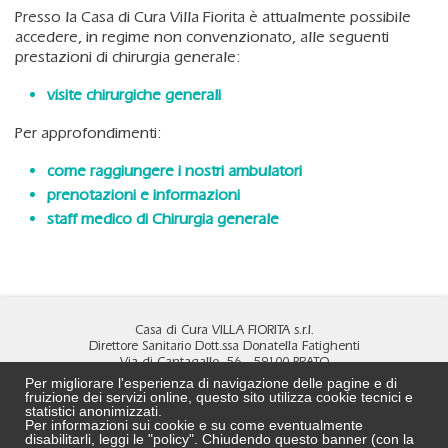
Presso la Casa di Cura Villa Fiorita è attualmente possibile
accedere, in regime non convenzionato, alle seguenti
prestazioni di chirurgia generale:
visite chirurgiche generali
Per approfondimenti:
come raggiungere i nostri ambulatori
prenotazioni e informazioni
staff medico di Chirurgia generale
Casa di Cura VILLA FIORITA s.r.l.
Direttore Sanitario Dott.ssa Donatella Fatighenti
Via di Cantagallo, 56 - 59100 PRATO
Tel
0574 4891
- Fax
0574 690472
Per migliorare l'esperienza di navigazione delle pagine e di
MAIL:
info@villa-fiorita.it
fruizione dei servizi online, questo sito utilizza cookie tecnici e
PEC:
cdcvillafiorita@pec.it
statistici anonimizzati.
Per informazioni sui cookie e su come eventualmente
DPO:
DPO@villa-fiorita.it
disabilitarli, leggi le "policy". Chiudendo questo banner (con la
REA N. PO 524239 - C.F. e P.Iva 02323750972