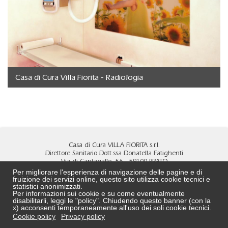
Casa di Cura Villa Fiorita - Radiologia
Casa di Cura VILLA FIORITA s.r.l.
Direttore Sanitario Dott.ssa Donatella Fatighenti
Via di Cantagallo, 56 - 59100 PRATO
Tel
0574 4891
- Fax
0574 690472
Per migliorare l'esperienza di navigazione delle pagine e di
MAIL:
info@villa-fiorita.it
fruizione dei servizi online, questo sito utilizza cookie tecnici e
PEC:
cdcvillafiorita@pec.it
statistici anonimizzati.
Per informazioni sui cookie e su come eventualmente
DPO:
DPO@villa-fiorita.it
disabilitarli, leggi le "policy". Chiudendo questo banner (con la
REA N. PO 524239 - C.F. e P.Iva 02323750972
x) acconsenti temporaneamente all'uso dei soli cookie tecnici.
Capitale sociale: € 500.000 i.v
Cookie policy
Privacy policy