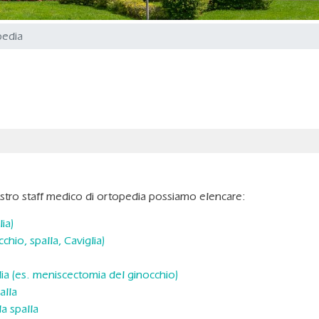
edia
l nostro staff medico di ortopedia possiamo elencare:
ia)
cchio, spalla, Caviglia)
glia (es. meniscectomia del ginocchio)
alla
la spalla