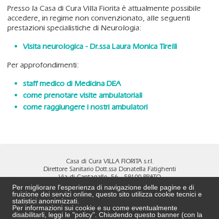
Presso la Casa di Cura Villa Fiorita è attualmente possibile
accedere, in regime non convenzionato, alle seguenti
prestazioni specialistiche di Neurologia:
Visita neurologica - Dr.ssa Laura Monica Tirelli
Per approfondimenti:
staff medico di Medicina DEA
come prenotare visite ambulatoriali
come raggiungere i nostri ambulatori
Casa di Cura VILLA FIORITA s.r.l.
Direttore Sanitario Dott.ssa Donatella Fatighenti
Via di Cantagallo, 56 - 59100 PRATO
Tel
0574 4891
- Fax
0574 690472
Per migliorare l'esperienza di navigazione delle pagine e di
MAIL:
info@villa-fiorita.it
fruizione dei servizi online, questo sito utilizza cookie tecnici e
PEC:
cdcvillafiorita@pec.it
statistici anonimizzati.
Per informazioni sui cookie e su come eventualmente
DPO:
DPO@villa-fiorita.it
disabilitarli, leggi le "policy". Chiudendo questo banner (con la
REA N. PO 524239 - C.F. e P.Iva 02323750972