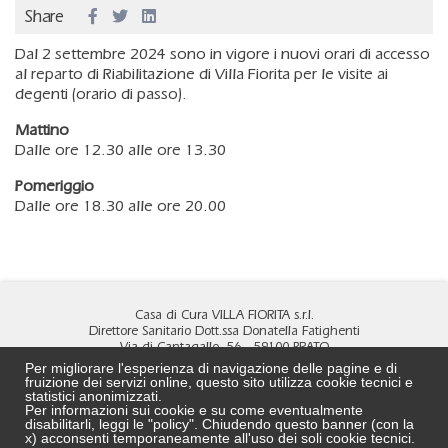
Share
Dal 2 settembre 2024 sono in vigore i nuovi orari di accesso
al reparto di Riabilitazione di Villa Fiorita per le visite ai
degenti (orario di passo).
Mattino
Dalle ore 12.30 alle ore 13.30
Pomeriggio
Dalle ore 18.30 alle ore 20.00
Casa di Cura VILLA FIORITA s.r.l.
Direttore Sanitario Dott.ssa Donatella Fatighenti
Via di Cantagallo, 56 - 59100 PRATO
Tel
0574 4891
- Fax
0574 690472
Per migliorare l'esperienza di navigazione delle pagine e di
MAIL:
info@villa-fiorita.it
fruizione dei servizi online, questo sito utilizza cookie tecnici e
PEC:
cdcvillafiorita@pec.it
statistici anonimizzati.
Per informazioni sui cookie e su come eventualmente
DPO:
DPO@villa-fiorita.it
disabilitarli, leggi le "policy". Chiudendo questo banner (con la
REA N. PO 524239 - C.F. e P.Iva 02323750972
x) acconsenti temporaneamente all'uso dei soli cookie tecnici.
Capitale sociale: € 500.000 i.v