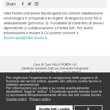
Share
Villa Fiorita seleziona fisioterapisti nel settore riabilitazione
neurologica e ortopedica in regime di degenza (cod 56) e
ambulatoriale (percorso 3). Possibilità di contratto di lavoro
dipendente o collaborazione a Partita IVA. Per avere
informazioni e inviare il CV potete scrivere a
fisioterapia@villa-fiorita.it
.
Casa di Cura VILLA FIORITA s.r.l.
Direttore Sanitario Dott.ssa Donatella Fatighenti
Via di Cantagallo, 56 - 59100 PRATO
Tel
0574 4891
- Fax
0574 690472
Per migliorare l'esperienza di navigazione delle pagine e di
MAIL:
info@villa-fiorita.it
fruizione dei servizi online, questo sito utilizza cookie tecnici e
PEC:
cdcvillafiorita@pec.it
statistici anonimizzati.
Per informazioni sui cookie e su come eventualmente
DPO:
DPO@villa-fiorita.it
disabilitarli, leggi le "policy". Chiudendo questo banner (con la
REA N. PO 524239 - C.F. e P.Iva 02323750972
x) acconsenti temporaneamente all'uso dei soli cookie tecnici.
Capitale sociale: € 500.000 i.v
Cookie policy
Privacy policy
CONTATTI
Accetta tutti i cookie
X