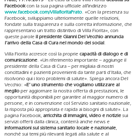
Facebook
con la sua pagina ufficiale all'indirizzo
www.facebook.com/VillafioritaPrato
. «Con la presenza su
Facebook, sviluppiamo ulteriormente quelle relazioni,
fondate sulla trasparenza e sulla corretta informazione, che
rappresentano un tratto distintivo di Villa Fiorita», con
queste parole
il presidente Gianni Del Vecchio annuncia
l’arrivo della Casa di Cura nel mondo dei social
.
Villa Fiorita accresce così la proprie
capacità di dialogo e di
comunicazione
. «Un riferimento importante – aggiunge il
presidente della Casa di Cura – per migliaia di nostri
concittadini e pazienti provenienti da tante parti d’Italia, che
risolvono qui i loro problemi di salute». Spiega ancora Del
Vecchio: «
E’ uno strumento che vogliamo utilizzare al
meglio
per aggiornare la nostra offerta di prestazioni, le
opportunità disponibili per garantire al maggior numero di
persone, e in convenzione col Servizio sanitario nazionale,
la risposta più appropriata e rapida ai bisogni di salute». La
pagina Facebook,
arricchita di immagini, video e notizie
sui
servizi offerti dalla clinica, conterrà anche news e
informazioni sul sistema sanitario locale e nazionale
,
nonché sui temi più rilevanti legati alla salute e al