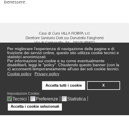
benessere.
Casa di Cura VILLA FIORITA s.r.l.
Direttore Sanitario Dott.ssa Donatella Fatighenti
Via di Cantagallo, 56 - 59100 PRATO
Tel
0574 4891
- Fax
0574 690472
Per migliorare l'esperienza di navigazione delle pagine e di
MAIL:
info@villa-fiorita.it
fruizione dei servizi online, questo sito utilizza cookie tecnici e
PEC:
cdcvillafiorita@pec.it
statistici anonimizzati.
Per informazioni sui cookie e su come eventualmente
DPO:
DPO@villa-fiorita.it
disabilitarli, leggi le "policy". Chiudendo questo banner (con la
REA N. PO 524239 - C.F. e P.Iva 02323750972
x) acconsenti temporaneamente all'uso dei soli cookie tecnici.
Capitale sociale: € 500.000 i.v
Cookie policy
Privacy policy
CONTATTI
Accetta tutti i cookie
X
STRUTTURA AZIENDALE
PRIVACY POLICY
Impostazioni Cookie:
NOTE LEGALI
Tecnici
Preferenze
Statistica
CODICE ETICO
SEGNALAZIONI WHISTLEBLOWING
Accetta i cookie selezionati
TUTTE LE NEWS
CANALE YOUTUBE
INTERNET PARTNERS: Planet s.r.l.