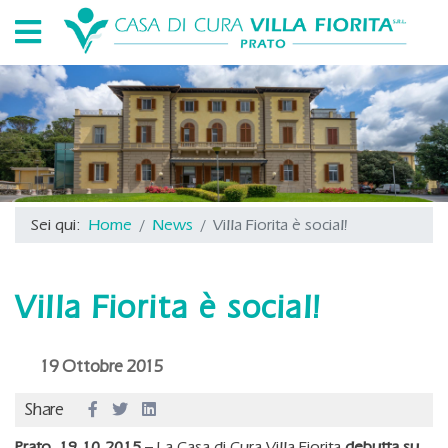
Sei qui:
Home
News
Villa Fiorita è social!
Villa Fiorita è social!
19 Ottobre 2015
Share
Prato, 19.10.2015
– La Casa di Cura Villa Fiorita
debutta su