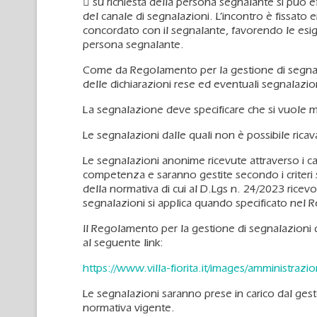
 su richiesta della persona segnalante si può 
del canale di segnalazioni. L’incontro è fissato
concordato con il segnalante, favorendo le esige
persona segnalante.
Come da Regolamento per la gestione di segnalaz
delle dichiarazioni rese ed eventuali segnalaz
La segnalazione deve specificare che si vuole mant
Le segnalazioni dalle quali non è possibile rica
Le segnalazioni anonime ricevute attraverso i can
competenza e saranno gestite secondo i criteri s
della normativa di cui al D.Lgs n. 24/2023 ricevon
segnalazioni si applica quando specificato nel R
Il Regolamento per la gestione di segnalazioni di
al seguente link:
https://www.villa-fiorita.it/images/amministra
Le segnalazioni saranno prese in carico dal gesto
normativa vigente.