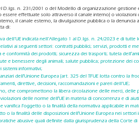
l D.lgs. n. 231/2001 o del Modello di organizzazione gestione e 
essere effettuate solo attraverso il canale interno) o violazioni del
terno, il canale esterno, la divulgazione pubblica o la denuncia all
ta di:
iva dell’UE indicata nell’Allegato 1 al D.lgs. n. 24/2023 e di tutte
i relativi ai seguenti settori: contratti pubblici; servizi, prodotti e 
 e conformità dei prodotti; sicurezza dei trasporti; tutela dell'
lute e benessere degli animali; salute pubblica; protezione dei co
i sistemi informativi;
anziari dell'Unione Europea (art. 325 del TFUE lotta contro la frode 
lamenti, direttive, decisioni, raccomandazioni e pareri dell’UE;
rno, che compromettono la libera circolazione delle merci, delle per
iolazioni delle norme dell'UE in materia di concorrenza e di aiuti 
e vanifica l'oggetto o la finalità della normativa applicabile in mat
 o la finalità delle disposizioni dell'Unione Europea nei settori i
atiche abusive quali definite dalla giurisprudenza della Corte di