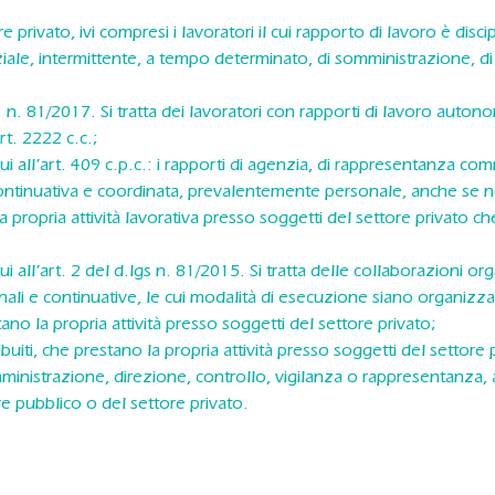
e privato, ivi compresi i lavoratori il cui rapporto di lavoro è disci
iale, intermittente, a tempo determinato, di somministrazione, di 
. n. 81/2017. Si tratta dei lavoratori con rapporti di lavoro autonomi
’art. 2222 c.c.;
cui all’art. 409 c.p.c.: i rapporti di agenzia, di rappresentanza co
continuativa e coordinata, prevalentemente personale, anche se n
la propria attività lavorativa presso soggetti del settore privato 
cui all’art. 2 del d.lgs n. 81/2015. Si tratta delle collaborazioni 
ali e continuative, le cui modalità di esecuzione siano organizz
stano la propria attività presso soggetti del settore privato;
etribuiti, che prestano la propria attività presso soggetti del settore 
mministrazione, direzione, controllo, vigilanza o rappresentanza, a
re pubblico o del settore privato.