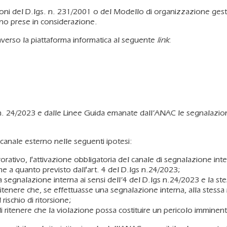
ioni del D.lgs. n. 231/2001 o del Modello di organizzazione gesti
nno prese in considerazione.
verso la piattaforma informatica al seguente
link
:
 n. 24/2023 e dalle Linee Guida emanate dall’ANAC le segnalazion
l canale esterno nelle seguenti ipotesi:
vorativo, l'attivazione obbligatoria del canale di segnalazione i
me a quanto previsto dall'art. 4 del D.lgs n.24/2023;
 segnalazione interna ai sensi dell’4 del D.lgs n.24/2023 e la st
ritenere che, se effettuasse una segnalazione interna, alla stes
rischio di ritorsione;
ritenere che la violazione possa costituire un pericolo imminente