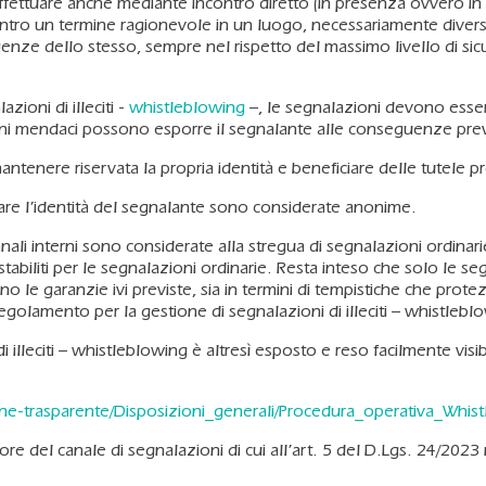
effettuare anche mediante incontro diretto (in presenza ovvero in
 entro un termine ragionevole in un luogo, necessariamente diverso
nze dello stesso, sempre nel rispetto del massimo livello di sicu
ioni di illeciti -
whistleblowing
–, le segnalazioni devono esse
ioni mendaci possono esporre il segnalante alle conseguenze prev
enere riservata la propria identità e beneficiare delle tutele previ
vare l’identità del segnalante sono considerate anonime.
ali interni sono considerate alla stregua di segnalazioni ordinari
tabiliti per le segnalazioni ordinarie. Resta inteso che solo le s
o le garanzie ivi previste, sia in termini di tempistiche che protez
egolamento per la gestione di segnalazioni di illeciti – whistlebl
 illeciti – whistleblowing è altresì esposto e reso facilmente visi
zione-trasparente/Disposizioni_generali/Procedura_operativa_Whis
re del canale di segnalazioni di cui all’art. 5 del D.Lgs. 24/2023