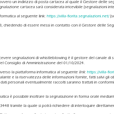
vero un indirizzo di posta cartacea al quale il Gestore delle seg
alazione cartacea sarà considerata irricevibile (segnalazioni int
nformatica al seguente link:
https://villa-fiorita.segnalazioni.net/
(s
chiedendo di essere messi in contatto con il Gestore delle Segnala
cevere segnalazioni di whistleblowing è il gestore del canale di s
el Consiglio di Amministrazione del 01/10/2024.
verso la piattaforma informatica al seguente
link
:
https://villa-fi
nte e la riservatezza delle informazioni fornite, fatti salvi gli obb
dati personali eventualmente raccolti saranno trattati in conform
ormatica è possibile inoltrare la segnalazione in forma orale median
3448 tramite la quale si potrà richiedere di interloquire direttame